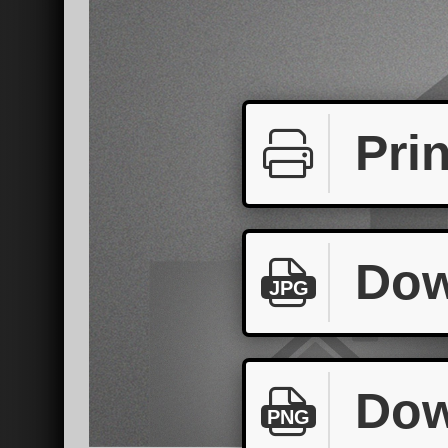
Prin
Dow
JPG
Dow
PNG